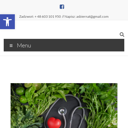
Open toolbar
Zadzwoń: + 48 603 101 950
// Napisz: asbiernat@gmail.com
Menu