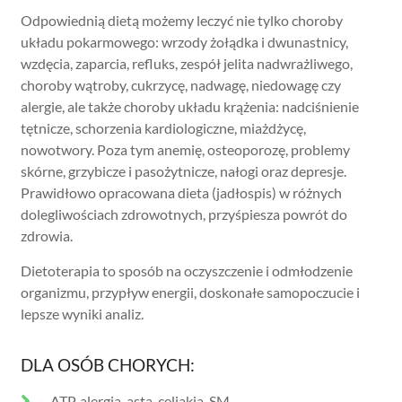
Odpowiednią dietą możemy leczyć nie tylko choroby
układu pokarmowego: wrzody żołądka i dwunastnicy,
wzdęcia, zaparcia, refluks, zespół jelita nadwrażliwego,
choroby wątroby, cukrzycę, nadwagę, niedowagę czy
alergie, ale także choroby układu krążenia: nadciśnienie
tętnicze, schorzenia kardiologiczne, miażdżycę,
nowotwory. Poza tym anemię, osteoporozę, problemy
skórne, grzybicze i pasożytnicze, nałogi oraz depresje.
Prawidłowo opracowana dieta (jadłospis) w różnych
dolegliwościach zdrowotnych, przyśpiesza powrót do
zdrowia.
Dietoterapia to sposób na oczyszczenie i odmłodzenie
organizmu, przypływ energii, doskonałe samopoczucie i
lepsze wyniki analiz.
DLA OSÓB CHORYCH:
ATP, alergia, asta, celiakia, SM