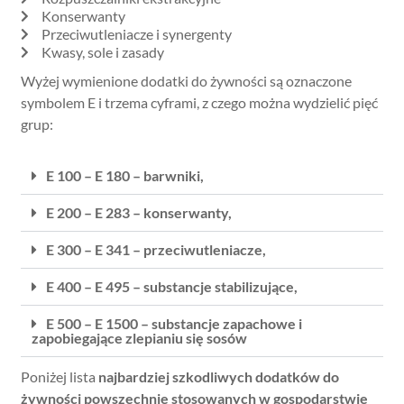
Konserwanty
Przeciwutleniacze i synergenty
Kwasy, sole i zasady
Wyżej wymienione dodatki do żywności są oznaczone
symbolem E i trzema cyframi, z czego można wydzielić pięć
grup:
E 100 – E 180 – barwniki,
E 200 – E 283 – konserwanty,
E 300 – E 341 – przeciwutleniacze,
E 400 – E 495 – substancje stabilizujące,
E 500 – E 1500 – substancje zapachowe i
zapobiegające zlepianiu się sosów
Poniżej lista
najbardziej szkodliwych dodatków do
żywności powszechnie stosowanych w gospodarstwie