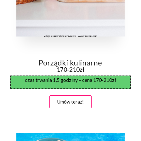
Zdjęcie autorstwa senivpetro - www.freepik.com
Porządki kulinarne
170-210zł
czas trwania 1,5 godziny – cena 170-210zł
Umów teraz!