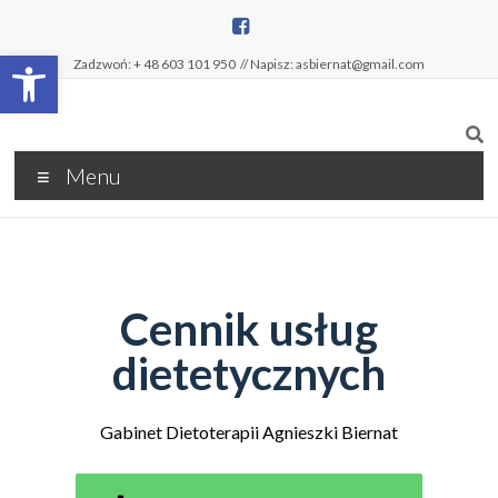
Open toolbar
Zadzwoń: + 48 603 101 950
// Napisz: asbiernat@gmail.com
Menu
Cennik usług
dietetycznych
Gabinet Dietoterapii Agnieszki Biernat