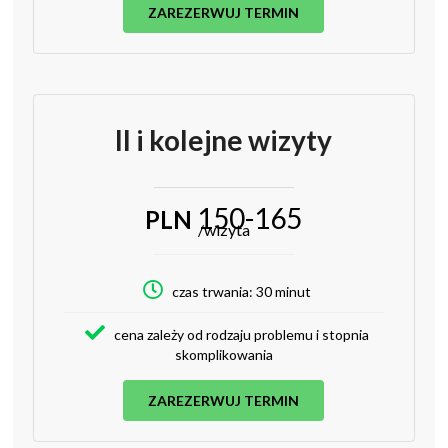
ZAREZERWUJ TERMIN
II i kolejne wizyty
150-165
PLN
/wizyta
czas trwania: 30 minut
cena zależy od rodzaju problemu i stopnia
skomplikowania
ZAREZERWUJ TERMIN