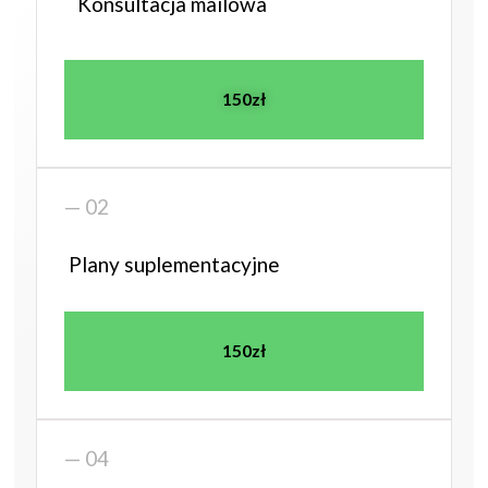
Konsultacja mailowa
150zł
— 02
Plany suplementacyjne
150zł
— 04