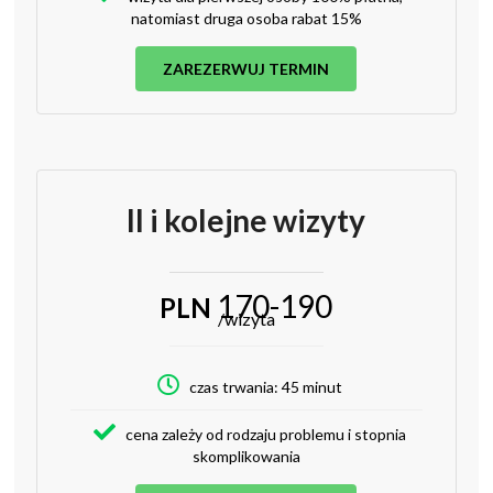
natomiast druga osoba rabat 15%
ZAREZERWUJ TERMIN
II i kolejne wizyty
170-190
PLN
/wizyta
czas trwania: 45 minut
cena zależy od rodzaju problemu i stopnia
skomplikowania