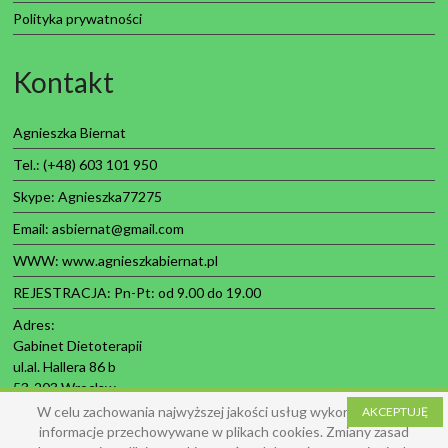
Polityka prywatności
Kontakt
Agnieszka Biernat
Tel.: (+48) 603 101 950
Skype: Agnieszka77275
Email: asbiernat@gmail.com
WWW:
www.agnieszkabiernat.pl
REJESTRACJA: Pn-Pt: od 9.00 do 19.00
Adres:
Gabinet Dietoterapii
ul.al. Hallera 86 b
53-203 Wroclaw
W celu zachowania najwyższej jakości usług wykorzystujemy
AKCEPTUJĘ
informacje przechowywane w plikach cookies. Zmiany zasad