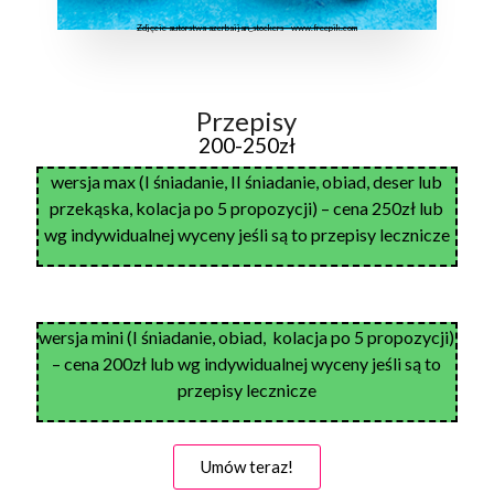
Zdjęcie autorstwa azerbaijan_stockers - www.freepik.com
Przepisy
200-250zł
wersja max (I śniadanie, II śniadanie, obiad, deser lub
przekąska, kolacja po 5 propozycji) – cena 250zł lub
wg indywidualnej wyceny jeśli są to przepisy lecznicze
wersja mini (I śniadanie, obiad, kolacja po 5 propozycji)
– cena 200zł lub wg indywidualnej wyceny jeśli są to
przepisy lecznicze
Umów teraz!