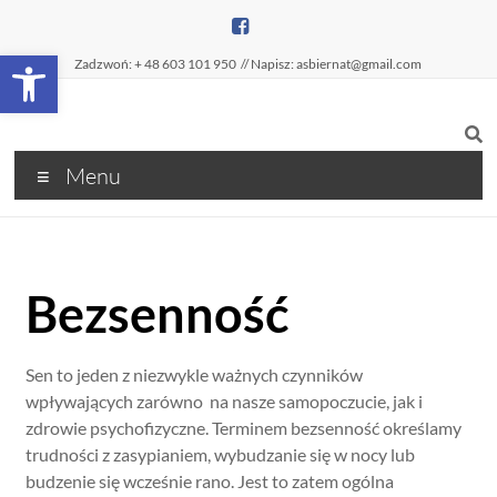
Open toolbar
Zadzwoń: + 48 603 101 950
// Napisz: asbiernat@gmail.com
Menu
Bezsenność
Sen to jeden z niezwykle ważnych czynników
wpływających zarówno na nasze samopoczucie, jak i
zdrowie psychofizyczne. Terminem bezsenność określamy
trudności z zasypianiem, wybudzanie się w nocy lub
budzenie się wcześnie rano. Jest to zatem ogólna