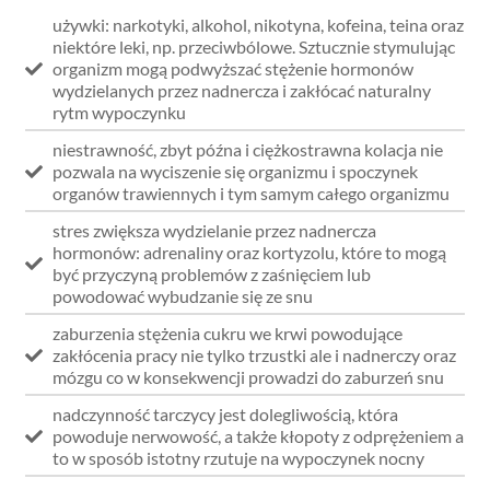
używki: narkotyki, alkohol, nikotyna, kofeina, teina oraz
niektóre leki, np. przeciwbólowe. Sztucznie stymulując
organizm mogą podwyższać stężenie hormonów
wydzielanych przez nadnercza i zakłócać naturalny
rytm wypoczynku
niestrawność, zbyt późna i ciężkostrawna kolacja nie
pozwala na wyciszenie się organizmu i spoczynek
organów trawiennych i tym samym całego organizmu
stres zwiększa wydzielanie przez nadnercza
hormonów: adrenaliny oraz kortyzolu, które to mogą
być przyczyną problemów z zaśnięciem lub
powodować wybudzanie się ze snu
zaburzenia stężenia cukru we krwi powodujące
zakłócenia pracy nie tylko trzustki ale i nadnerczy oraz
mózgu co w konsekwencji prowadzi do zaburzeń snu
nadczynność tarczycy jest dolegliwością, która
powoduje nerwowość, a także kłopoty z odprężeniem a
to w sposób istotny rzutuje na wypoczynek nocny