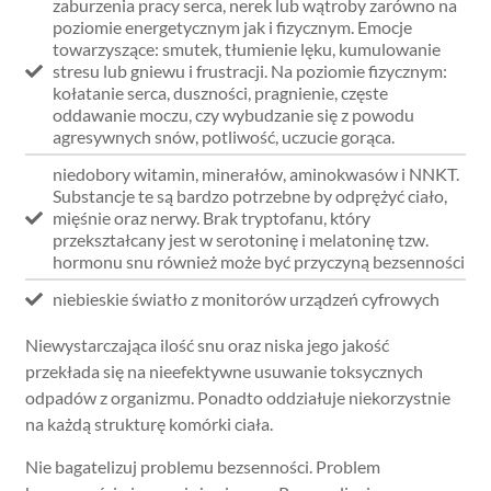
zaburzenia pracy serca, nerek lub wątroby zarówno na
poziomie energetycznym jak i fizycznym. Emocje
towarzyszące: smutek, tłumienie lęku, kumulowanie
stresu lub gniewu i frustracji. Na poziomie fizycznym:
kołatanie serca, duszności, pragnienie, częste
oddawanie moczu, czy wybudzanie się z powodu
agresywnych snów, potliwość, uczucie gorąca.
niedobory witamin, minerałów, aminokwasów i NNKT.
Substancje te są bardzo potrzebne by odprężyć ciało,
mięśnie oraz nerwy. Brak tryptofanu, który
przekształcany jest w serotoninę i melatoninę tzw.
hormonu snu również może być przyczyną bezsenności
niebieskie światło z monitorów urządzeń cyfrowych
Niewystarczająca ilość snu oraz niska jego jakość
przekłada się na nieefektywne usuwanie toksycznych
odpadów z organizmu. Ponadto oddziałuje niekorzystnie
na każdą strukturę komórki ciała.
Nie bagatelizuj problemu bezsenności. Problem