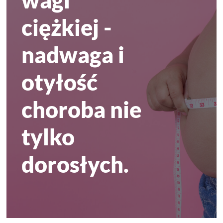
wagi
ciężkiej -
nadwaga i
otyłość
choroba nie
tylko
dorosłych.