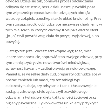
otyłości. Dzieje się tak, ponieważ proces odchudzania
odbywa się sztucznie, bez udziału naszej psychiki, poza
tym większość preparatów odchudzających obciąża
wątrobę, żołądek, trzustkę, a także układ krwionośny. Przy
tym stosując środki odchudzające nie zawsze chudniemy w
tych miejscach, w których chcemy. Kolejna z wad to efekt
„jo-jo”, czyli powrót wagi ciała do pozycji wyjściowej, albo
powyżej.
Dlatego też, jeżeli chcesz: atrakcyjnie wyglądać, mieć
lepsze samopoczucie, poprawić stan swojego zdrowia, przy
tym zmniejszyć ryzyko nowotworów i mieć większą
sprawność fizyczną – zadbaj o swoją prawidłową wagę.
Pamiętaj, że wszelkie diety cud, preparaty odchudzające w
postaci tabletek lub maści, czy też zabiegi typu
elektrostymulacja, czy odsysanie tkanki tłuszczowej nie
zastąpią zdrowego stylu życia, czyli prawidłowego
odżywiania (właściwej diety), aktywności życiowej oraz
higieny psychicznej. Tylko wówczas unikniemy przykrych