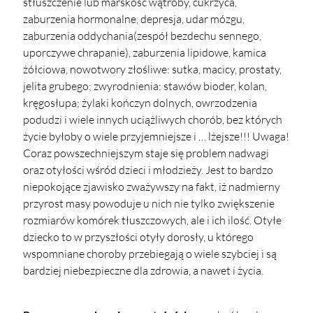
stłuszczenie lub marskość wątroby, cukrzyca,
zaburzenia hormonalne, depresja, udar mózgu,
zaburzenia oddychania(zespół bezdechu sennego,
uporczywe chrapanie), zaburzenia lipidowe, kamica
żółciowa, nowotwory złośliwe: sutka, macicy, prostaty,
jelita grubego; zwyrodnienia: stawów bioder, kolan,
kręgosłupa; żylaki kończyn dolnych, owrzodzenia
podudzi i wiele innych uciążliwych chorób, bez których
życie byłoby o wiele przyjemniejsze i … lżejsze!!! Uwaga!
Coraz powszechniejszym staje się problem nadwagi
oraz otyłości wśród dzieci i młodzieży. Jest to bardzo
niepokojące zjawisko zważywszy na fakt, iż nadmierny
przyrost masy powoduje u nich nie tylko zwiększenie
rozmiarów komórek tłuszczowych, ale i ich ilość. Otyłe
dziecko to w przyszłości otyły dorosły, u którego
wspomniane choroby przebiegają o wiele szybciej i są
bardziej niebezpieczne dla zdrowia, a nawet i życia.