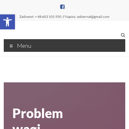
Open toolbar
Zadzwoń: + 48 603 101 950
// Napisz: asbiernat@gmail.com
Menu
Problem