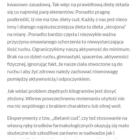
kwasowo-zasadową. Tak więc na prawidłową dietę składa
się co najmniej parę elementów. Ponadto pragnę
podkreślić, iż nie ma tzw. diety cud. Każdy z nas jest nieco
inny i dlatego najskuteczniejsza dieta to dieta „skrojona”
na miarę . Ponadto bardzo częsta i niezwykle ważna
przyczyna omawianego schorzenia to niewystarczająca
ilość ruchu. Ograniczyliśmy naszą aktywność do minimum.
Brak na co dzień ruchu, gimnastyki, spacerów, aktywności
fizycznej, ignorując fakt, że nasze ciała stworzone są do
ruchu i aby żyć zdrowo należy zachować równowagę
pomiędzy aktywnością i odpoczynkiem.
Jak widać problem zbędnych kilogramów jest dosyć
złożony. Wbrew powszechnemu mniemaniu otyłość nie
ma nic wspólnego z brakiem charakteru lub silnej woli.
Eksperymenty z tzw. „dietami cud”, czy też stosowanie na
własną rękę środków farmakologicznych okazują się mało
skuteczne lub szkodliwe zarówno w nadwadze jak i