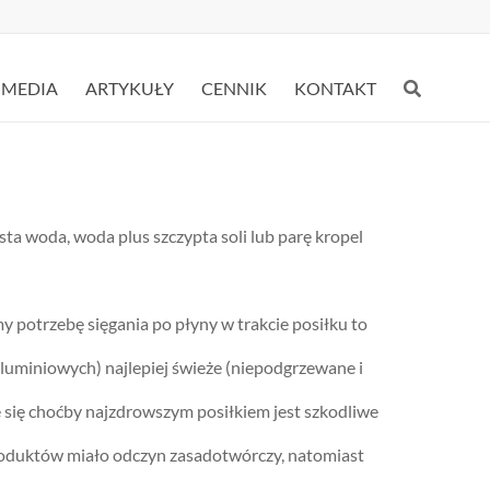
IMEDIA
ARTYKUŁY
CENNIK
KONTAKT
ta woda, woda plus szczypta soli lub parę kropel
y potrzebę sięgania po płyny w trakcie posiłku to
luminiowych) najlepiej świeże (niepodgrzewane i
e się choćby najzdrowszym posiłkiem jest szkodliwe
oduktów miało odczyn zasadotwórczy, natomiast