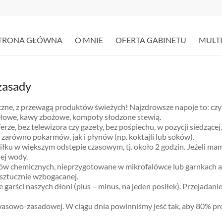
TRONA GŁÓWNA
O MNIE
OFERTA GABINETU
MULT
zasady
zne, z przewagą produktów świeżych! Najzdrowsze napoje to: czys
ziołowe, kawy zbożowe, kompoty słodzone stewią.
ferze, bez telewizora czy gazety, bez pośpiechu, w pozycji siedzącej.
ą zarówno pokarmów, jak i płynów (np. koktajli lub soków).
iłku w większym odstępie czasowym, tj. około 2 godzin. Jeżeli mam
nej wody.
tków chemicznych, nieprzygotowane w mikrofalówce lub garnkach a
 sztucznie wzbogacanej.
rści naszych dłoni (plus – minus, na jeden posiłek). Przejadani
asowo-zasadowej. W ciągu dnia powinniśmy jeść tak, aby 80% pr