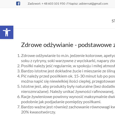
Zadzwoń: + 48 603 101 950
// Napisz: asbiernat@gmail.com
S
Open toolbar
Zdrowe odżywianie - podstawowe 
Zdrowe odżywianie to m.in. jedzenie kolorowe, apetyc
soku z cytryny, soki warzywne z wyciskarki, napary 
Posiłki należy jeść regularnie, w spokoju i miłej atmos
Bardzo istotne jest dokładne żucie i mieszanie ze ślin
Pić należy przed posiłkiem ok. 15-30 minut lub po pos
można napić się niewielkiej ilości ciepłej, przegotowa
Istotne jest, aby produkty były naturalne (bez doda
nierozmrażane). Należy unikać żywności rafinowanej,
Racje żywieniowe powinny wynosić maksymalnie dwie ga
podobnie jak podjadanie pomiędzy posiłkami.
Bardzo ważne jest również zachowanie równowagi kw
20% kwasotwórczy.