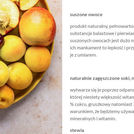
suszone owoce
produkt naturalny, pełnowartoś
substancje balastowe i pierwia
suszonych owocach jest dużo m
ich mankament to lepkość i prz
je z umiarem.
naturalnie zagęszczone soki, 
wytwarza się je poprzez odpar
której niestety większość wita
% cukru, gruszkowy natomiast 7
warunkiem, że będziemy używać 
mineralnych i witamin.
stewia