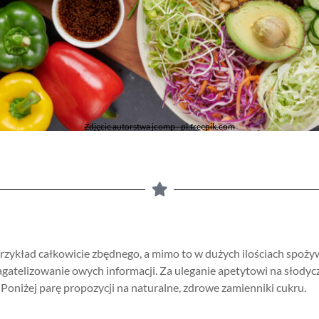
Zdjęcie autorstwa jcomp - pl.freepik.com
 przykład całkowicie zbędnego, a mimo to w dużych ilościach spo
gatelizowanie owych informacji. Za uleganie apetytowi na słodycz
niżej parę propozycji na naturalne, zdrowe zamienniki cukru.