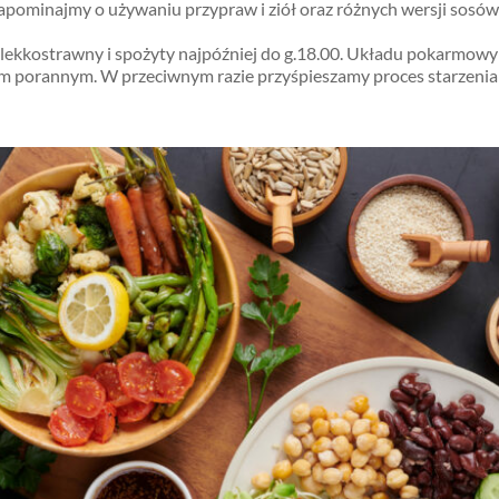
zapominajmy o używaniu przypraw i ziół oraz różnych wersji sosów
ie lekkostrawny i spożyty najpóźniej do g.18.00. Układu pokarmo
m porannym. W przeciwnym razie przyśpieszamy proces starzenia