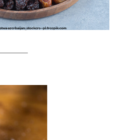
stwa azerbaijan_stockers - pl.freepik.com