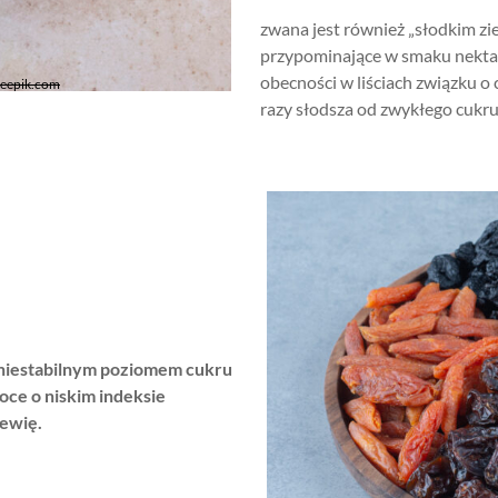
zwana jest również „słodkim zie
przypominające w smaku nektar
obecności w liściach związku o
freepik.com
razy słodsza od zwykłego cukru.
i niestabilnym poziomem cukru
oce o niskim indeksie
tewię.