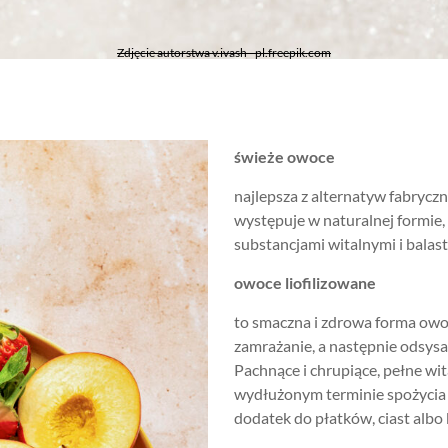
Zdjęcie autorstwa v.ivash - pl.freepik.com
świeże owoce
najlepsza z alternatyw fabrycz
występuje w naturalnej formie, 
substancjami witalnymi i balas
owoce liofilizowane
to smaczna i zdrowa forma ow
zamrażanie, a następnie odsys
Pachnące i chrupiące, pełne wi
wydłużonym terminie spożycia 
dodatek do płatków, ciast albo