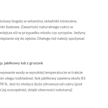
ciowy bogaty w witaminy, składniki mineralne,
stki śladowe. Zawartość naturalnego cukru w
niejsza niż w przypadku miodu czy syropów. Jedyny
ylepianie się do zębów. Dlatego też należy spożywać
np. jabłkowy lub z gruszek
owywanie wody w wysokiej temperaturze w trakcie
min ulega rozkładowi. Sok jabłkowy zawiera około 83
8 %. Jest to słodycz dużo zdrowsza od cukru (pod
jej oszczędnie), dzięki obecności substancji