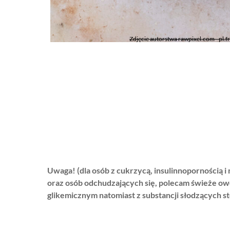
Zdjęcie autorstwa rawpixel.com - pl.
Uwaga! (dla osób z cukrzycą, insulinnopornością 
oraz osób odchudzających się, polecam świeże ow
glikemicznym natomiast z substancji słodzących s