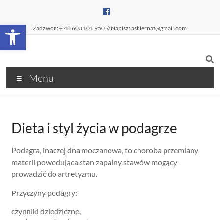
Open toolbar
Zadzwoń: + 48 603 101 950
// Napisz: asbiernat@gmail.com
Menu
Dieta i styl życia w podagrze
Podagra, inaczej dna moczanowa, to choroba przemiany
materii powodująca stan zapalny stawów mogący
prowadzić do artretyzmu.
Przyczyny podagry:
czynniki dziedziczne,