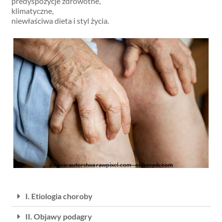
predyspozycje zdrowotne,
klimatyczne,
niewłaściwa dieta i styl życia.
Zdjęcie autorstwa rawpixel.com - pl.freepik.com
I. Etiologia choroby
II. Objawy podagry