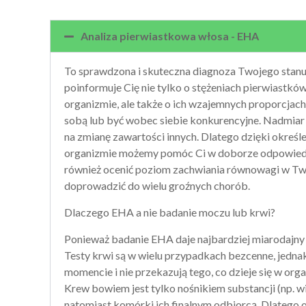
Analiza pierwiastkowa włosa - EHA
To sprawdzona i skuteczna diagnoza Twojego stanu
poinformuje Cię nie tylko o stężeniach pierwiast
organizmie, ale także o ich wzajemnych proporcja
sobą lub być wobec siebie konkurencyjne. Nadmiar
na zmianę zawartości innych. Dlatego dzięki okreś
organizmie możemy pomóc Ci w doborze odpowiedni
również ocenić poziom zachwiania równowagi w Tw
doprowadzić do wielu groźnych chorób.
Dlaczego EHA a nie badanie moczu lub krwi?
Ponieważ badanie EHA daje najbardziej miarodajny
Testy krwi są w wielu przypadkach bezcenne, jedna
momencie i nie przekazują tego, co dzieje się w org
Krew bowiem jest tylko nośnikiem substancji (np. wi
natomiast komórki ich finalnym odbiorcą. Dlatego 