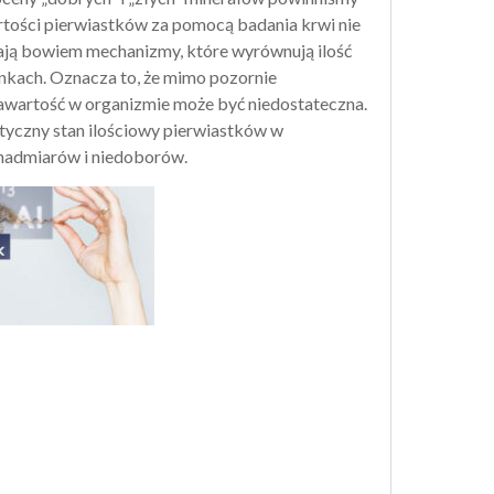
tości pierwiastków za pomocą badania krwi nie
ałają bowiem mechanizmy, które wyrównują ilość
nkach. Oznacza to, że mimo pozornie
zawartość w organizmie może być niedostateczna.
ktyczny stan ilościowy pierwiastków w
h nadmiarów i niedoborów.