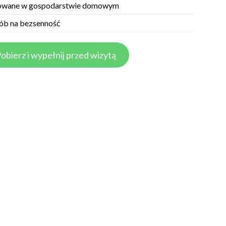
owane w gospodarstwie domowym
ób na bezsenność
obierz i wypełnij przed wizytą