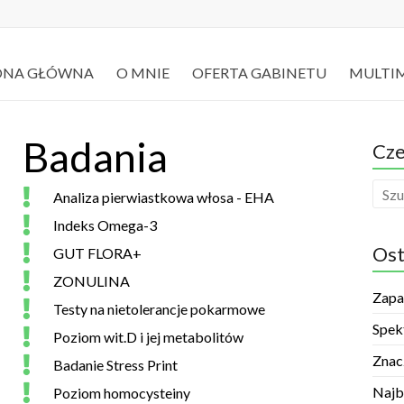
ONA GŁÓWNA
O MNIE
OFERTA GABINETU
MULTI
Badania
Cze
Analiza pierwiastkowa włosa - EHA
Indeks Omega-3
Ost
GUT FLORA+
ZONULINA
Zapa
Testy na nietolerancje pokarmowe
Spek
Poziom wit.D i jej metabolitów
Znac
Badanie Stress Print
Najb
Poziom homocysteiny