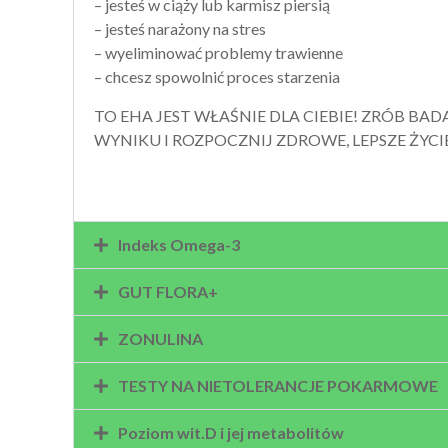
– jesteś w ciąży lub karmisz piersią
– jesteś narażony na stres
– wyeliminować problemy trawienne
– chcesz spowolnić proces starzenia
TO EHA JEST WŁAŚNIE DLA CIEBIE! ZRÓB BAD
WYNIKU I ROZPOCZNIJ ZDROWE, LEPSZE ŻYCI
Indeks Omega-3
GUT FLORA+
ZONULINA
TESTY NA NIETOLERANCJE POKARMOWE
Poziom wit.D i jej metabolitów