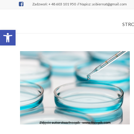
Zadzwoń: + 48 603 101 950
// Napisz: asbiernat@gmail.com
STR
Open toolbar
Zdjęcie autorstwa freepik - www.freepik.com