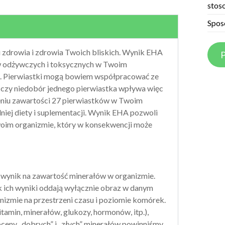
stos
Spos
 zdrowia i zdrowia Twoich bliskich. Wynik EHA
P
ków odżywczych i toksycznych w Twoim
ch. Pierwiastki mogą bowiem współpracować ze
 czy niedobór jednego pierwiastka wpływa więc
leniu zawartości 27 pierwiastków w Twoim
ej diety i suplementacji. Wynik EHA pozwoli
oim organizmie, który w konsekwencji może
 wynik na zawartość minerałów w organizmie.
k ich wyniki oddają wyłącznie obraz w danym
anizmie na przestrzeni czasu i poziomie komórek.
tamin, minerałów, glukozy, hormonów, itp.),
oceny „dobrych” i „złych” minerałów powinniśmy