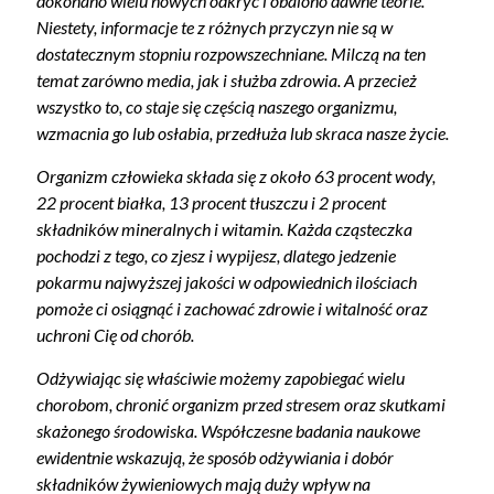
dokonano wielu nowych odkryć i obalono dawne teorie.
Niestety, informacje te z różnych przyczyn nie są w
dostatecznym stopniu rozpowszechniane. Milczą na ten
temat zarówno media, jak i służba zdrowia. A przecież
wszystko to, co staje się częścią naszego organizmu,
wzmacnia go lub osłabia, przedłuża lub skraca nasze życie.
Organizm człowieka składa się z około 63 procent wody,
22 procent białka, 13 procent tłuszczu i 2 procent
składników mineralnych i witamin. Każda cząsteczka
pochodzi z tego, co zjesz i wypijesz, dlatego jedzenie
pokarmu najwyższej jakości w odpowiednich ilościach
pomoże ci osiągnąć i zachować zdrowie i witalność oraz
uchroni Cię od chorób.
Odżywiając się właściwie możemy zapobiegać wielu
chorobom, chronić organizm przed stresem oraz skutkami
skażonego środowiska. Współczesne badania naukowe
ewidentnie wskazują, że sposób odżywiania i dobór
składników żywieniowych mają duży wpływ na