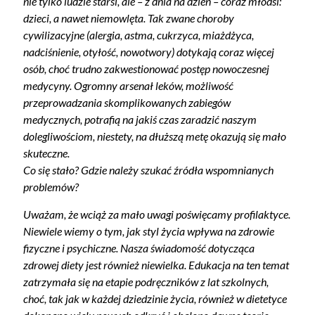
nie tylko ludzie starsi, ale – z dnia na dzień – coraz młodsi:
dzieci, a nawet niemowlęta. Tak zwane choroby
cywilizacyjne (alergia, astma, cukrzyca, miażdżyca,
nadciśnienie, otyłość, nowotwory) dotykają coraz więcej
osób, choć trudno zakwestionować postęp nowoczesnej
medycyny. Ogromny arsenał leków, możliwość
przeprowadzania skomplikowanych zabiegów
medycznych, potrafią na jakiś czas zaradzić naszym
dolegliwościom, niestety, na dłuższą metę okazują się mało
skuteczne.
Co się stało? Gdzie należy szukać źródła wspomnianych
problemów?
Uważam, że wciąż za mało uwagi poświęcamy profilaktyce.
Niewiele wiemy o tym, jak styl życia wpływa na zdrowie
fizyczne i psychiczne. Nasza świadomość dotycząca
zdrowej diety jest również niewielka. Edukacja na ten temat
zatrzymała się na etapie podręczników z lat szkolnych,
choć, tak jak w każdej dziedzinie życia, również w dietetyce