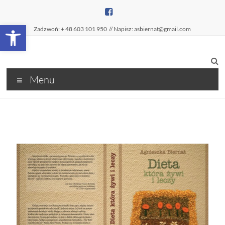
Open toolbar
Zadzwoń: + 48 603 101 950
// Napisz: asbiernat@gmail.com
Menu